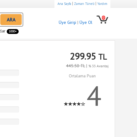
|
|
Ana Sayfa
Zaman Tüneli
Yardım
0
ARA
Üye Girişi
|
Üye Ol
tlar
1000+
299.95
TL
445.50 TL
|
% 33 Avantaj
Ortalama Puan
4