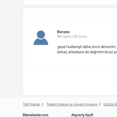
Buruno
90
sipariş |
37
yorum
gayet kullanışlı daha önce almıstım , 
birkaç arkadasa da dağıttım.biraz p
|
|
Telif Hakları
Tüketici Hakları ve Güvenli Alışveriş
Gizlilik İ
Bitenekadar.com
Alışveriş Keyfi