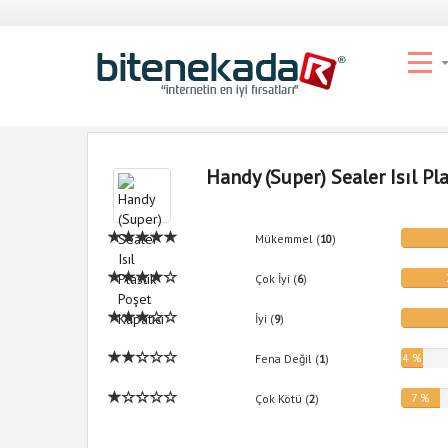
Handy (Super) Sealer Isıl Pl
Mükemmel (
10
)
Çok İyi (
6
)
İyi (
9
)
4 %
Fena Değil (
1
)
7 %
Çok Kötü (
2
)