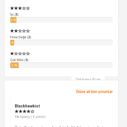
İyi (
3
)
6 %
Fena Değil (
2
)
4
%
Çok Kötü (
1
)
2 %
Ortalama Puan
5
Ürüne ait tüm yorumlar
Blackhawkist
16
sipariş |
1
yorum