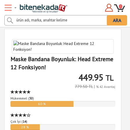
0
ARA
Maske Bandana Boyunluk: Head Extreme
12 Fonksiyon!
449.95
TL
779.50 TL
|
% 42 Avantaj
Mükemmel (
30
)
60 %
Çok İyi (
14
)
28 %