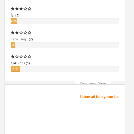
İyi (
3
)
6 %
Fena Değil (
2
)
4
%
Çok Kötü (
1
)
2 %
Ortalama Puan
5
Ürüne ait tüm yorumlar