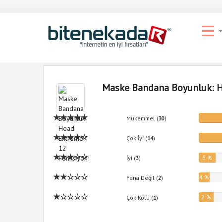
Maske Bandana Boyunluk: H
Mükemmel (
30
)
Çok İyi (
14
)
6 %
İyi (
3
)
4 %
Fena Değil (
2
)
2 %
Çok Kötü (
1
)