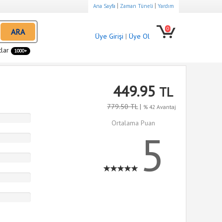
|
|
Ana Sayfa
Zaman Tüneli
Yardım
0
ARA
Üye Girişi
|
Üye Ol
tlar
1000+
449.95
TL
779.50 TL
|
% 42 Avantaj
Ortalama Puan
5