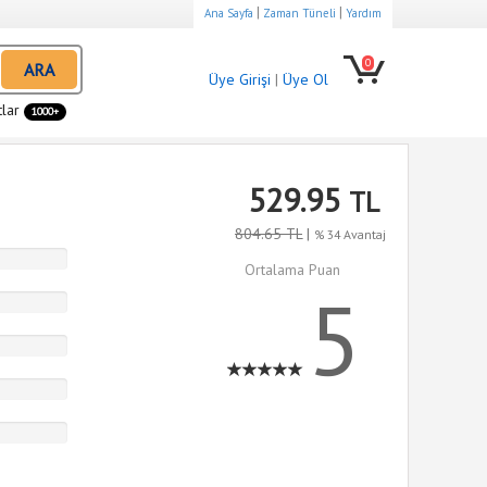
|
|
Ana Sayfa
Zaman Tüneli
Yardım
0
ARA
Üye Girişi
|
Üye Ol
tlar
1000+
529.95
TL
804.65 TL
|
% 34 Avantaj
Ortalama Puan
5