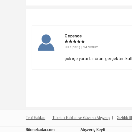
Gezence
33
sipariş |
24
yorum
çok işe yarar bir ürün. gerçekten kull
|
|
Telif Hakları
Tüketici Hakları ve Güvenli Alışveriş
Gizlilik İ
Bitenekadar.com
Alışveriş Keyfi