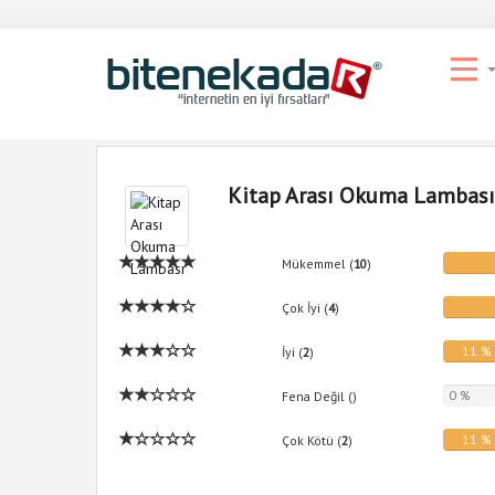
Kitap Arası Okuma Lambası
Mükemmel (
10
)
Çok İyi (
4
)
11 %
İyi (
2
)
0 %
Fena Değil (
)
11 %
Çok Kötü (
2
)