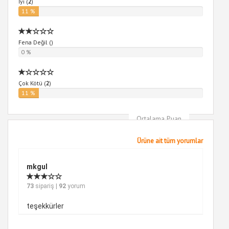
İyi (
2
)
11 %
Fena Değil (
)
0 %
Çok Kötü (
2
)
11 %
Ortalama Puan
5
Ürüne ait tüm yorumlar
mkgul
73
sipariş |
92
yorum
teşekkürler