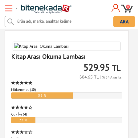
0
ARA
Kitap Arası Okuma Lambası
529.95
TL
804.65 TL
|
% 34 Avantaj
Mükemmel (
10
)
56 %
Çok İyi (
4
)
22 %