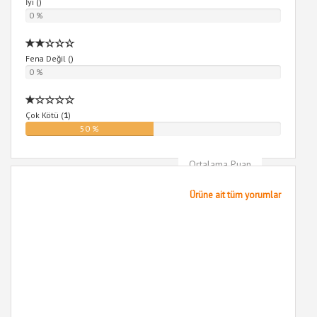
İyi (
)
0 %
Fena Değil (
)
0 %
Çok Kötü (
1
)
50 %
Ortalama Puan
3
Ürüne ait tüm yorumlar