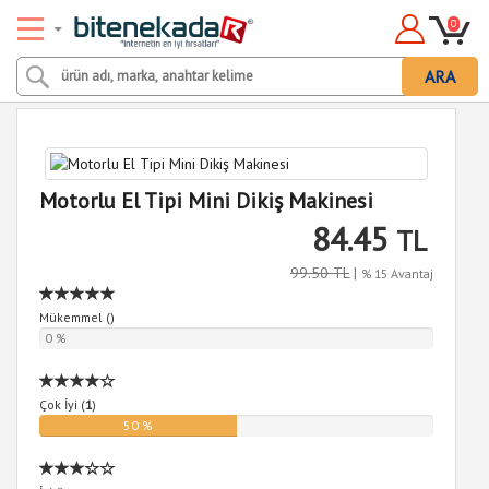
0
ARA
Motorlu El Tipi Mini Dikiş Makinesi
84.45
TL
99.50 TL
|
% 15 Avantaj
Mükemmel (
)
0 %
Çok İyi (
1
)
50 %