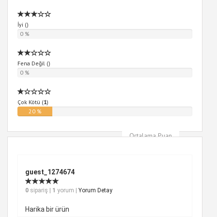
İyi (
)
0 %
Fena Değil (
)
0 %
Çok Kötü (
1
)
20 %
Ortalama Puan
4
guest_1274674
0
sipariş |
1
yorum |
Yorum Detay
Harika bir ürün