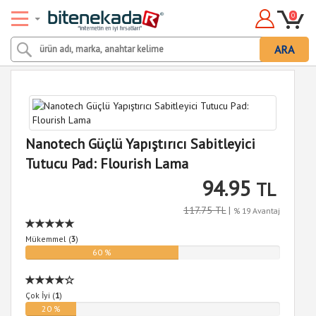
0
ARA
Nanotech Güçlü Yapıştırıcı Sabitleyici
Tutucu Pad: Flourish Lama
94.95
TL
117.75 TL
|
% 19 Avantaj
Mükemmel (
3
)
60 %
Çok İyi (
1
)
20 %