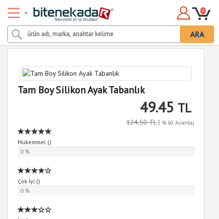
0
ARA
Tam Boy Silikon Ayak Tabanlık
49.45
TL
124.50 TL
|
% 60 Avantaj
Mükemmel (
)
0 %
Çok İyi (
)
0 %