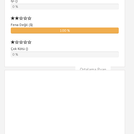
İyi (
)
0 %
Fena Değil (
1
)
100 %
Çok Kötü (
)
0 %
Ortalama Puan
2