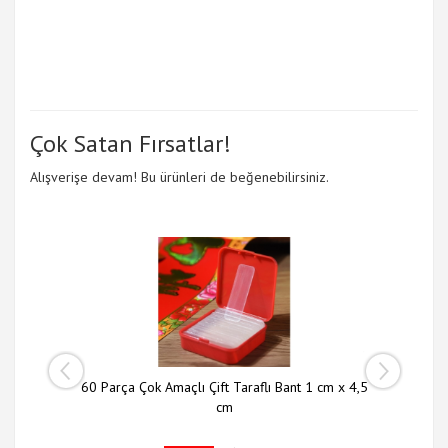
Çok Satan Fırsatlar!
Alışverişe devam! Bu ürünleri de beğenebilirsiniz.
 li Set
60 Parça Çok Amaçlı Çift Taraflı Bant 1 cm x 4,5
Slim N
cm