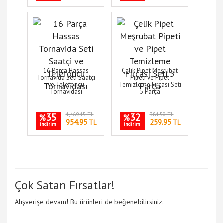
16 Parça Hassas
Çelik Pipet Meşrubat
Tornavida Seti Saatçi
Pipeti ve Pipet
ve Telefoncu
Temizleme Fırçası Seti
Tornavidası
5 Parça
35
1,469.15 TL
32
381.50 TL
%
%
954.95
259.95
TL
TL
indirim
indirim
Çok Satan Fırsatlar!
Alışverişe devam! Bu ürünleri de beğenebilirsiniz.