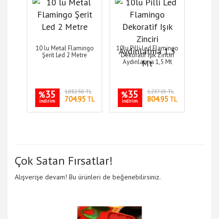
10 lu Metal Flamingo
10lu Pilli Led Flamingo
Şerit Led 2 Metre
Dekoratif Işık Zinciri
Aydınlatma 1,5 Mt
35
1,082.50 TL
35
1,237.15 TL
%
%
704.95
804.95
TL
TL
indirim
indirim
Çok Satan Fırsatlar!
Alışverişe devam! Bu ürünleri de beğenebilirsiniz.