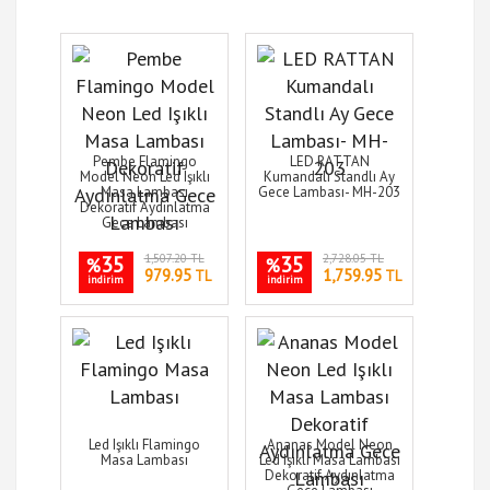
Pembe Flamingo
LED RATTAN
Model Neon Led Işıklı
Kumandalı Standlı Ay
Masa Lambası
Gece Lambası- MH-203
Dekoratif Aydınlatma
Gece Lambası
35
1,507.20 TL
35
2,728.05 TL
%
%
979.95
1,759.95
TL
TL
indirim
indirim
Led Işıklı Flamingo
Ananas Model Neon
Masa Lambası
Led Işıklı Masa Lambası
Dekoratif Aydınlatma