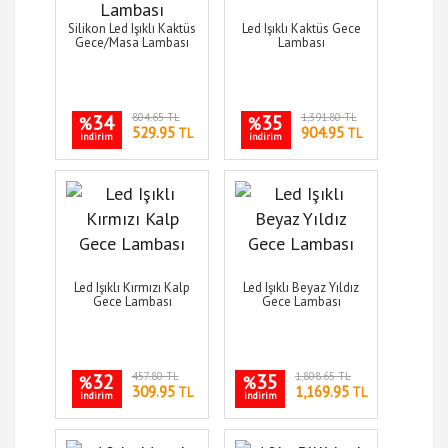
Silikon Led Işıklı Kaktüs
Led Işıklı Kaktüs Gece
Gece/Masa Lambası
Lambası
34
804.65 TL
35
1,391.80 TL
%
%
529.95
904.95
TL
TL
indirim
indirim
Led Işıklı Kırmızı Kalp
Led Işıklı Beyaz Yıldız
Gece Lambası
Gece Lambası
32
457.80 TL
35
1,808.65 TL
%
%
309.95
1,169.95
TL
TL
indirim
indirim