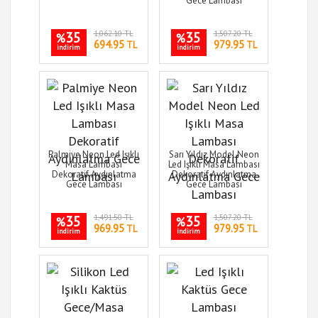
Gece Lambası
35
1,062.10 TL
35
1,507.20 TL
%
%
694.95
979.95
TL
TL
indirim
indirim
Palmiye Neon Led Işıklı
Sarı Yıldız Model Neon
Masa Lambası
Led Işıklı Masa Lambası
Dekoratif Aydınlatma
Dekoratif Aydınlatma
Gece Lambası
Gece Lambası
35
1,491.50 TL
35
1,507.20 TL
%
%
969.95
979.95
TL
TL
indirim
indirim