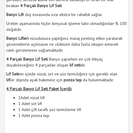
bırakan
4 Parçalı Banyo Lif Seti
Banyo Lifi
duş esnasında size ekstra bir rahatlık sağlar.
Üretim aşamasında hiçbir kimyasal işleme tabii olmadığından % 100
doğaldır.
Banyo Lifleri
vücudunuza yaptığınız masaj peeling etkisi yaratarak
gözeneklerin açılmasını ve cildinizin daha fazla oksijen emerek
canlı görünmesini sağlamaktadır.
4 Parçalı Banyo Lif Seti
Banyo yaparken en çok ihtiyaç
duyabileceğiniz 4 parçadan oluşan
lif seti
dir.
Lif Seti
nin içinde vücut, sırt ve yüz temizliğiniz için gerekli olan
lif
ler dışında ayak bakımınız için
ponza taşı
da bulunmaktadır.
4 Parçalı Banyo Lif Seti Paket İçeriği:
1Adet vücut lifi
1 Adet sırt lifi
1 Adet çift taraflı yüz temizleme lifi
1 Adet ponza taşı