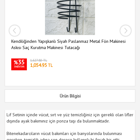
Kendiliğinden Yapışkanlı Siyah Paslanmaz Metal Fön Makinesi
Ka
Askısı Saç Kurutma Makinesi Tutacağı
35
1,627.80 TL
%
1,054.95
TL
indirim
i
Ürün Bilgisi
Lif Setinin içinde vücut, sırt ve yüz temizliğiniz için gerekli olan lifler
dışında ayak bakımınız için ponza taşı da bulunmaktadır.
Bitenekadarcıların vücut bakımları için banyolarında bulunması
gereken, temizlik adına son derece kullanışlı bi ferah bir etki