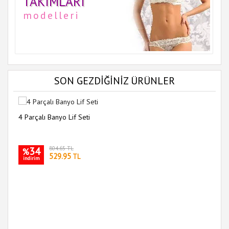
TAKIMLARI
modelleri
SON GEZDİĞİNİZ ÜRÜNLER
4 Parçalı Banyo Lif Seti
34
804.65 TL
%
529.95
TL
indirim