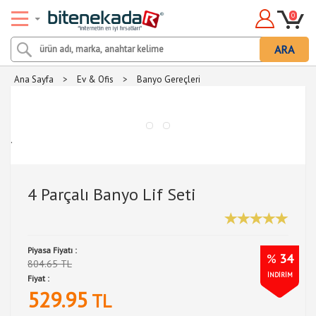
0
ARA
Ana Sayfa
>
Ev & Ofis
>
Banyo Gereçleri
.
4 Parçalı Banyo Lif Seti
Piyasa Fiyatı :
%
34
804.65 TL
İNDİRİM
Fiyat :
529.95
TL