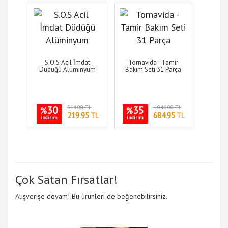
S.O.S Acil İmdat
Tornavida - Tamir
Düdüğü Alüminyum
Bakım Seti 31 Parça
30
314.00 TL
35
1,046.00 TL
%
%
219.95
684.95
TL
TL
indirim
indirim
Çok Satan Fırsatlar!
Alışverişe devam! Bu ürünleri de beğenebilirsiniz.