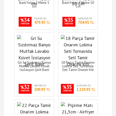
Bant Folyo 2 Metre 5
Bant Folyo 2 Metre 10
cm
Cm
34
724.15 TL
35
1,082.50 TL
%
%
479.95
704.95
TL
TL
indirim
indirim
Gri Su Sızdırmaz Banyo
18 Parça Tamir Onarım
Mutfak Lavabo Küvet
Lokma Seti Tornavida
İzolasyon Şerit Bant
Seti Tamir Onarım Kiti
32
457.80 TL
35
1,733.30 TL
%
%
309.95
1,119.95
TL
TL
indirim
indirim