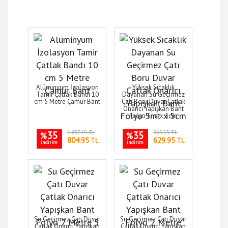
Alüminyum İzolasyon
Yüksek Sıcaklık
Tamir Çatlak Bandı 10
Dayanan Su Geçirmez
cm 5 Metre Çamur Bant
Çatı Boru Duvar Çatlak
Onarıcı Yapışkan Bant
Folyo 5mt x 5cm
35
1,237.15 TL
35
965.55 TL
%
%
804.95
629.95
TL
TL
indirim
indirim
Su Geçirmez Çatı Duvar
Su Geçirmez Çatı Duvar
Çatlak Onarıcı Yapışkan
Çatlak Onarıcı Yapışkan