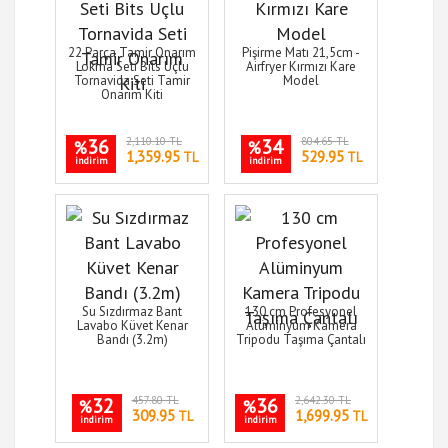
22 Parça Tamir Onarım
Pişirme Matı 21,5cm -
Lokma Seti Bits Uçlu
Airfryer Kırmızı Kare
Tornavida Seti Tamir
Model
Onarım Kiti
36
2,110.10 TL
34
804.65 TL
%
%
1,359.95
529.95
TL
TL
indirim
indirim
Su Sızdırmaz Bant
130 cm Profesyonel
Lavabo Küvet Kenar
Alüminyum Kamera
Bandı (3.2m)
Tripodu Taşıma Çantalı
32
457.80 TL
36
2,642.30 TL
%
%
309.95
1,699.95
TL
TL
indirim
indirim