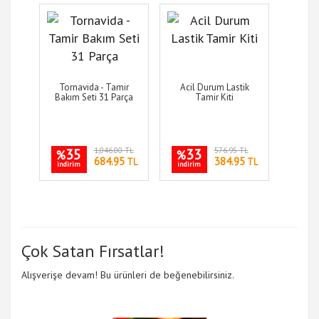
Tornavida - Tamir
Acil Durum Lastik
Bakım Seti 31 Parça
Tamir Kiti
35
1,046.00 TL
33
576.95 TL
%
%
684.95
384.95
TL
TL
indirim
indirim
Çok Satan Fırsatlar!
Alışverişe devam! Bu ürünleri de beğenebilirsiniz.