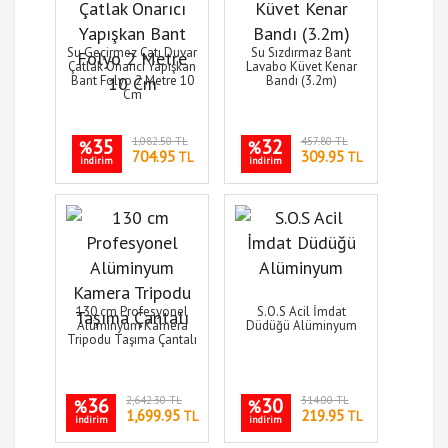
Su Geçirmez Çatı Duvar
Su Sızdırmaz Bant
Çatlak Onarıcı Yapışkan
Lavabo Küvet Kenar
Bant Folyo 2 Metre 10
Bandı (3.2m)
Cm
35
1,082.50 TL
32
457.80 TL
%
%
704.95
309.95
TL
TL
indirim
indirim
130 cm Profesyonel
S.O.S Acil İmdat
Alüminyum Kamera
Düdüğü Alüminyum
Tripodu Taşıma Çantalı
36
2,642.30 TL
30
314.00 TL
%
%
1,699.95
219.95
TL
TL
indirim
indirim