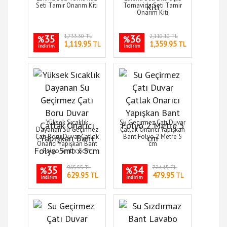
Seti Tamir Onarım Kiti
Tornavida Seti Tamir
Onarım Kiti
35
1,733.30 TL
36
2,110.10 TL
%
%
1,119.95
1,359.95
TL
TL
indirim
indirim
Yüksek Sıcaklık
Su Geçirmez Çatı Duvar
Dayanan Su Geçirmez
Çatlak Onarıcı Yapışkan
Çatı Boru Duvar Çatlak
Bant Folyo 2 Metre 5
Onarıcı Yapışkan Bant
cm
Folyo 5mt x 5cm
35
965.55 TL
34
724.15 TL
%
%
629.95
479.95
TL
TL
indirim
indirim