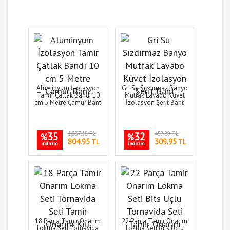
Alüminyum İzolasyon
Gri Su Sızdırmaz Banyo
Tamir Çatlak Bandı 10
Mutfak Lavabo Küvet
cm 5 Metre Çamur Bant
İzolasyon Şerit Bant
35
1,237.15 TL
32
457.80 TL
%
%
804.95
309.95
TL
TL
indirim
indirim
18 Parça Tamir Onarım
22 Parça Tamir Onarım
Lokma Seti Tornavida
Lokma Seti Bits Uçlu