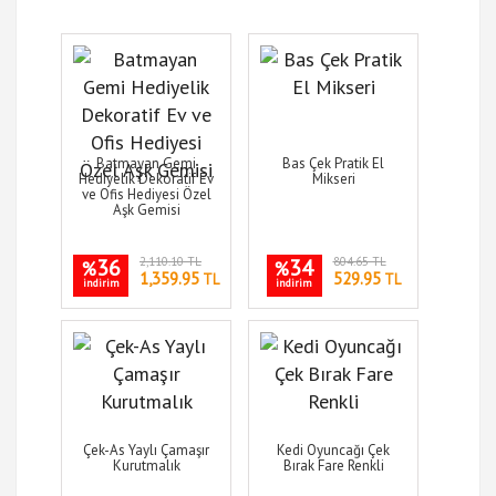
Batmayan Gemi
Bas Çek Pratik El
Hediyelik Dekoratif Ev
Mikseri
ve Ofis Hediyesi Özel
Aşk Gemisi
36
2,110.10 TL
34
804.65 TL
%
%
1,359.95
529.95
TL
TL
indirim
indirim
Çek-As Yaylı Çamaşır
Kedi Oyuncağı Çek
Kurutmalık
Bırak Fare Renkli