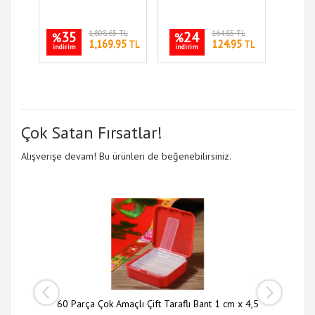
35
1,808.65 TL
24
164.85 TL
%
%
1,169.95
124.95
TL
TL
indirim
indirim
Çok Satan Fırsatlar!
Alışverişe devam! Bu ürünleri de beğenebilirsiniz.
 li Set
60 Parça Çok Amaçlı Çift Taraflı Bant 1 cm x 4,5
Slim N