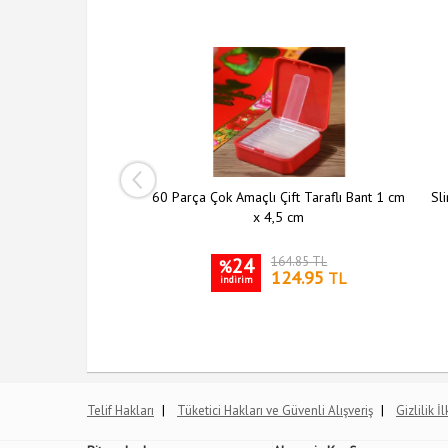
ı Şeffaf Askı 5 li Set
60 Parça Çok Amaçlı Çift Taraflı Bant 1 cm
Sli
x 4,5 cm
204.10 TL
24
164.85 TL
%
149.95
124.95
TL
TL
indirim
|
|
Telif Hakları
Tüketici Hakları ve Güvenli Alışveriş
Gizlilik İ