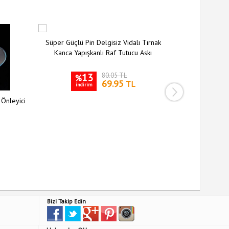
Süper Güçlü Pin Delgisiz Vidalı Tırnak
Kanca Yapışkanlı Raf Tutucu Askı
13
80.05 TL
%
69.95
TL
indirim
 Önleyici
Siyah Silikon 
Kılıfı Kay
3
%
indiri
Bizi Takip Edin