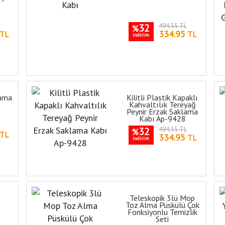
32
494.55 TL
%
334.95
TL
TL
indirim
lama
Kilitli Plastik Kapaklı
Kahvaltılık Tereyağ
Peynir Erzak Saklama
Kabı Ap-9428
32
494.55 TL
%
TL
334.95
TL
indirim
Teleskopik 3lü Mop
Toz Alma Püskülü Çok
Fonksiyonlu Temizlik
Seti