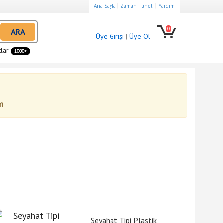
|
|
Ana Sayfa
Zaman Tüneli
Yardım
0
ARA
Üye Girişi
|
Üye Ol
tlar
1000+
m
Seyahat Tipi Plastik