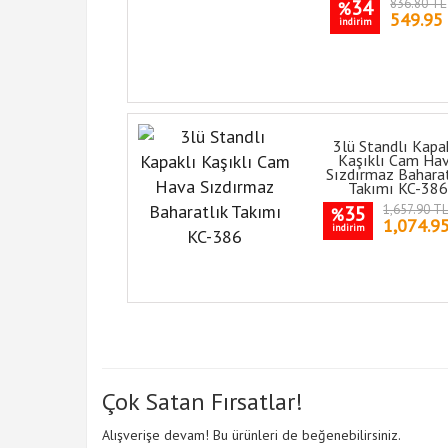
34
836.80 TL
%
549.95
indirim
3lü Standlı Kapa
Kaşıklı Cam Ha
Sızdırmaz Baharat
Takımı KC-386
35
1,657.90 T
%
1,074.9
indirim
Çok Satan Fırsatlar!
Alışverişe devam! Bu ürünleri de beğenebilirsiniz.