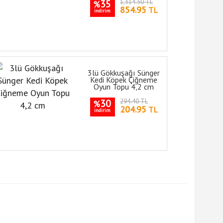
35
1,314.50 TL
%
854.95
TL
indirim
3lü Gökkuşağı Sünger
Kedi Köpek Çiğneme
Oyun Topu 4,2 cm
30
294.40 TL
%
204.95
TL
indirim