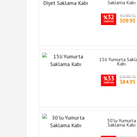
Saklama Kabı
32
457.80 TL
%
309.95
indirim
15li Yumurta Sak
Kabı
33
576.95 TL
%
384.95
indirim
30'lu Yumurta
Saklama Kabı