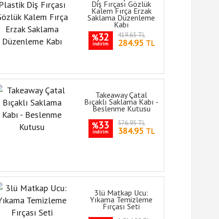
Diş Fırçası Gözlük
Kalem Fırça Erzak
Saklama Düzenleme
Kabı
32
419.65 TL
%
284.95
TL
indirim
Takeaway Çatal
Bıçaklı Saklama Kabı -
Beslenme Kutusu
33
576.95 TL
%
384.95
TL
indirim
3lü Matkap Ucu:
Yıkama Temizleme
Fırçası Seti