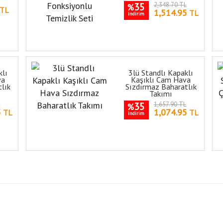
35
2,348.70 TL
%
TL
1,514.95
TL
indirim
klı
3lü Standlı Kapaklı
va
Kaşıklı Cam Hava
lık
Sızdırmaz Baharatlık
Takımı
L
35
1,657.90 TL
%
5
1,074.95
TL
TL
indirim