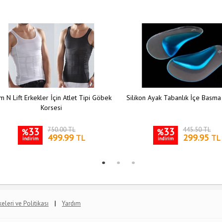
m N Lift Erkekler İçin Atlet Tipi Göbek
Silikon Ayak Tabanlık İçe Basma
Korsesi
33
750.00 TL
33
445.50 TL
%
%
499.99
299.95
TL
TL
indirim
indirim
|
lkeleri ve Politikası
Yardım