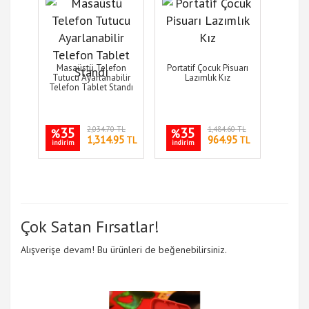
Masaüstü Telefon
Portatif Çocuk Pisuarı
Tutucu Ayarlanabilir
Lazımlık Kız
Telefon Tablet Standı
35
2,034.70 TL
35
1,484.60 TL
%
%
1,314.95
964.95
TL
TL
indirim
indirim
Çok Satan Fırsatlar!
Alışverişe devam! Bu ürünleri de beğenebilirsiniz.