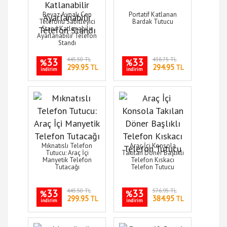
Beyaz Aynalı Cep
Portatif Katlanan
Telefonu Sabitleyici
Bardak Tutucu
Stand Katlanabilir
Ayarlanabilir Telefon
Standı
33
445.50 TL
33
438.75 TL
%
%
299.95
294.95
TL
TL
indirim
indirim
Mıknatıslı Telefon
Araç İçi Konsola
Tutucu: Araç İçi
Takılan Döner Başlıklı
Manyetik Telefon
Telefon Kıskacı
Tutacağı
Telefon Tutucu
33
445.50 TL
33
576.95 TL
%
%
299.95
384.95
TL
TL
indirim
indirim