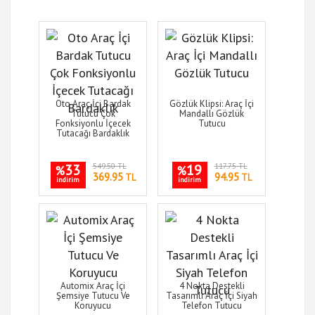
Oto Araç İçi Bardak
Gözlük Klipsi: Araç İçi
Tutucu Çok
Mandallı Gözlük
Fonksiyonlu İçecek
Tutucu
Tutacağı Bardaklık
33
549.50 TL
19
117.75 TL
%
%
369.95
94.95
TL
TL
indirim
indirim
Automix Araç İçi
4 Nokta Destekli
Şemsiye Tutucu Ve
Tasarımlı Araç İçi Siyah
Koruyucu
Telefon Tutucu