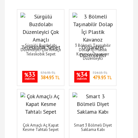
Sürgülü Buzdolabı
3 Bölmeli Taşınabilir
Düzenleyici Çok Amaçlı
Dolap İçi Plastik
Teleskobik Sepet
Kavanoz Organizer
Düzenleyici
33
576.95 TL
34
724.15 TL
%
%
384.95
479.95
TL
TL
indirim
indirim
Çok Amaçlı Aç Kapat
Smart 3 Bölmeli Diyet
Kesme Tahtalı Sepet
Saklama Kabı