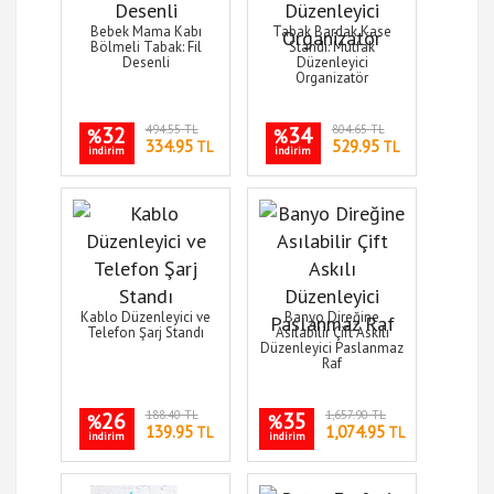
Bebek Mama Kabı
Tabak Bardak Kase
Bölmeli Tabak: Fil
Standı: Mutfak
Desenli
Düzenleyici
Organizatör
32
494.55 TL
34
804.65 TL
%
%
334.95
529.95
TL
TL
indirim
indirim
Kablo Düzenleyici ve
Banyo Direğine
Telefon Şarj Standı
Asılabilir Çift Askılı
Düzenleyici Paslanmaz
Raf
26
188.40 TL
35
1,657.90 TL
%
%
139.95
1,074.95
TL
TL
indirim
indirim