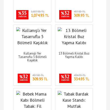
35
1,657.90 TL
32
457.80 TL
%
%
1,074.95
309.95
TL
TL
indirim
indirim
Kullanışlı Yer
13 Bölmeli Kristal Buz
Tasarruflu 5 Bölmeli
Yapma Kalıbı
Kaşıklık
32
457.80 TL
32
494.55 TL
%
%
309.95
334.95
TL
TL
indirim
indirim