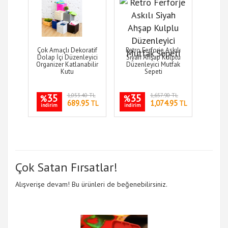
Çok Amaçlı Dekoratif
Retro Ferforje Askılı
Dolap İçi Düzenleyici
Siyah Ahşap Kulplu
Organizer Katlanabilir
Düzenleyici Mutfak
Kutu
Sepeti
35
1,053.40 TL
35
1,657.90 TL
%
%
689.95
1,074.95
TL
TL
indirim
indirim
Çok Satan Fırsatlar!
Alışverişe devam! Bu ürünleri de beğenebilirsiniz.