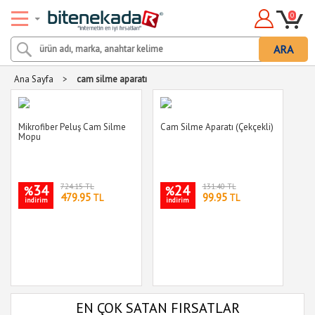
0
ARA
Ana Sayfa
>
cam silme aparatı
Mikrofiber Peluş Cam Silme
Cam Silme Aparatı (Çekçekli)
Mopu
34
724.15 TL
24
131.40 TL
%
%
479.95
99.95
TL
TL
indirim
indirim
EN ÇOK SATAN FIRSATLAR