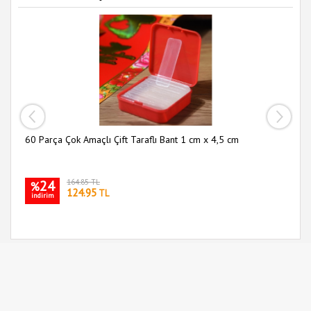
60 Parça Çok Amaçlı Çift Taraflı Bant 1 cm x 4,5 cm
Sl
24
164.85 TL
%
124.95
TL
indirim
i