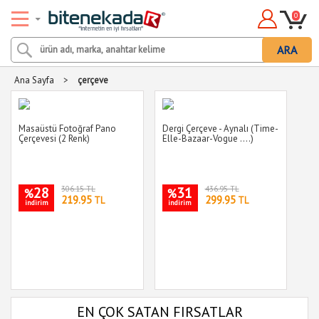
0
ARA
Ana Sayfa
>
çerçeve
Masaüstü Fotoğraf Pano
Dergi Çerçeve - Aynalı (Time-
Çerçevesi (2 Renk)
Elle-Bazaar-Vogue ....)
28
306.15 TL
31
436.95 TL
%
%
219.95
299.95
TL
TL
indirim
indirim
EN ÇOK SATAN FIRSATLAR