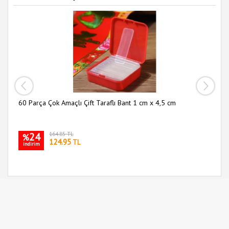
60 Parça Çok Amaçlı Çift Taraflı Bant 1 cm x 4,5 cm
Sl
24
164.85 TL
%
124.95
TL
indirim
i