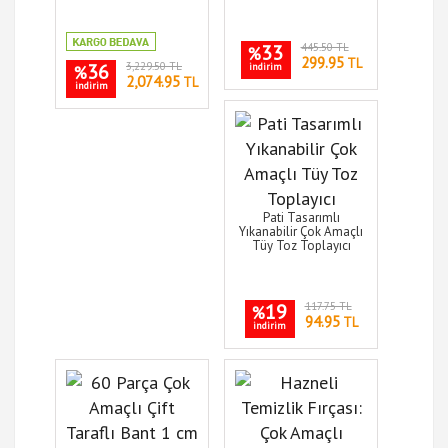
33
445.50 TL
%
299.95
TL
36
3,229.50 TL
indirim
%
2,074.95
TL
indirim
Pati Tasarımlı
Yıkanabilir Çok Amaçlı
Tüy Toz Toplayıcı
19
117.75 TL
%
94.95
TL
indirim