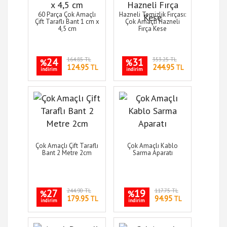
60 Parça Çok Amaçlı
Hazneli Temizlik Fırçası:
Çift Taraflı Bant 1 cm x
Çok Amaçlı Hazneli
4,5 cm
Fırça Kese
24
164.85 TL
31
353.25 TL
%
%
124.95
244.95
TL
TL
indirim
indirim
Çok Amaçlı Çift Taraflı
Çok Amaçlı Kablo
Bant 2 Metre 2cm
Sarma Aparatı
27
244.90 TL
19
117.75 TL
%
%
179.95
94.95
TL
TL
indirim
indirim