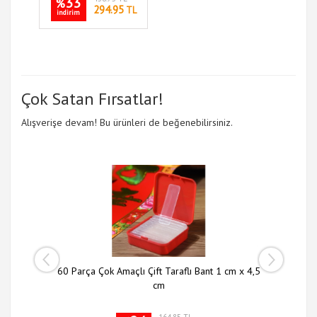
33
%
294.95
TL
indirim
Çok Satan Fırsatlar!
Alışverişe devam! Bu ürünleri de beğenebilirsiniz.
 li Set
60 Parça Çok Amaçlı Çift Taraflı Bant 1 cm x 4,5
Slim N
cm