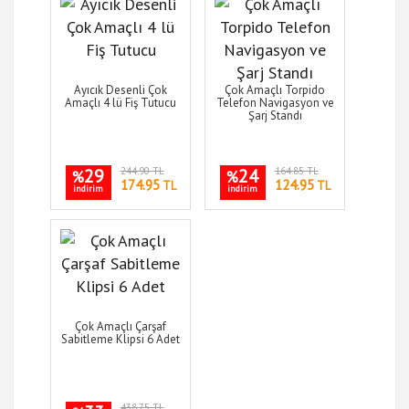
Ayıcık Desenli Çok
Çok Amaçlı Torpido
Amaçlı 4 lü Fiş Tutucu
Telefon Navigasyon ve
Şarj Standı
29
244.90 TL
24
164.85 TL
%
%
174.95
124.95
TL
TL
indirim
indirim
Çok Amaçlı Çarşaf
Sabitleme Klipsi 6 Adet
438.75 TL