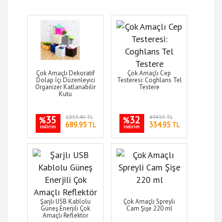
Çok Amaçlı Dekoratif
Çok Amaçlı Cep
Dolap İçi Düzenleyici
Testeresi: Coghlans Tel
Organizer Katlanabilir
Testere
Kutu
35
1,053.40 TL
32
494.55 TL
%
%
689.95
334.95
TL
TL
indirim
indirim
Şarjlı USB Kablolu
Çok Amaçlı Spreyli
Güneş Enerjili Çok
Cam Şişe 220 ml
Amaçlı Reflektör