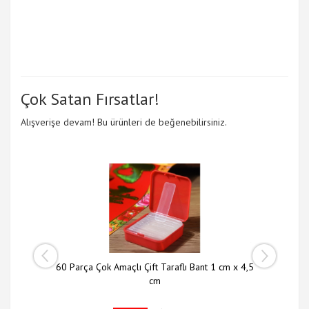
Çok Satan Fırsatlar!
Alışverişe devam! Bu ürünleri de beğenebilirsiniz.
 li Set
60 Parça Çok Amaçlı Çift Taraflı Bant 1 cm x 4,5
Slim N
cm