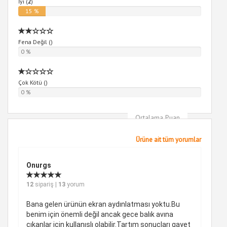
İyi (
2
)
15 %
Fena Değil (
)
0 %
Çok Kötü (
)
0 %
Ortalama Puan
5
Ürüne ait tüm yorumlar
Onurgs
12
sipariş |
13
yorum
Bana gelen ürünün ekran aydınlatması yoktu.Bu
benim için önemli değil ancak gece balık avına
çıkanlar için kullanışlı olabilir.Tartım sonuçları gayet