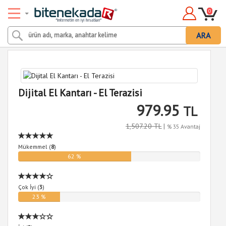
0
ARA
Dijital El Kantarı - El Terazisi
979.95
TL
1,507.20 TL
|
% 35 Avantaj
Mükemmel (
8
)
62 %
Çok İyi (
3
)
23 %