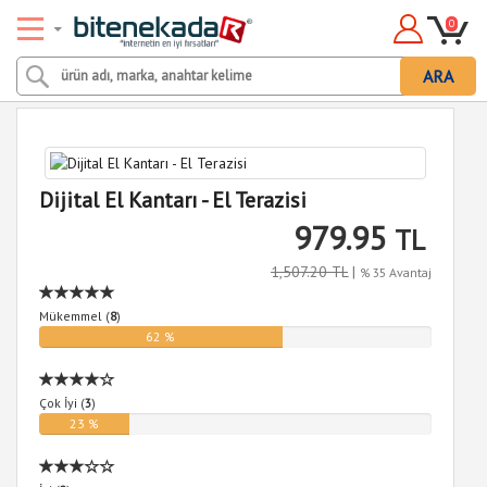
0
ARA
Dijital El Kantarı - El Terazisi
979.95
TL
1,507.20 TL
|
% 35 Avantaj
Mükemmel (
8
)
62 %
Çok İyi (
3
)
23 %