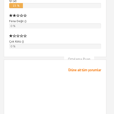
İyi (
2
)
15 %
Fena Değil (
)
0 %
Çok Kötü (
)
0 %
Ortalama Puan
5
Ürüne ait tüm yorumlar