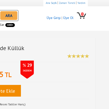
|
|
Ana Sayfa
Zaman Tüneli
Yardım
0
ARA
Üye Girişi
|
Üye Ol
tlar
1000+
nde Küllük
%
29
İNDİRİM
5
TL
te Ekle
Resmi Tatiller Hariç)