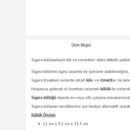
Ürün Bilgisi
Sigara kullananların kül ve izmaritleri daha dikkatli şekil
Sigara küllerini ilginç tasarımı ile içerisine atabileceğini
Sigara tiryakileri evlerde etrafı
kül
e ve
izmarit
ler ile ki
Hoşunuza gidecek el bombası tasarımlı
küllük
ile sizlerde
Sigara küllüğü
dışında ev veya ofis çalışma masalarınızda 
Sigara kullanan sevdikleriniz için hediye alternatifi olarak
Küllük Ölçüsü:
11 cm x 9.2 cm x 13.3 cm