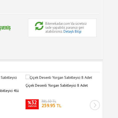
Bitenekadar.com'da ücretsiz
iade yapabilir, paranızı geri
alabilirsiniz.
Detaylı Bilgi
Çiçek Desenli Yorgan Sabitleyici 8 Adet
Halı Kili
bitleyici 4lü
32
381.50 TL
31
%
%
259.95
TL
indirim
indirim