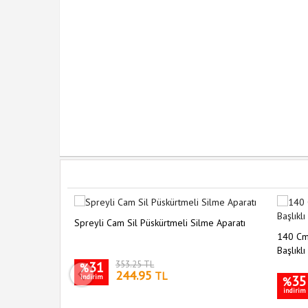
Spreyli Cam Sil Püskürtmeli Silme Aparatı
 Düzenleyici
140 Cm
Başlıkl
31
353.25 TL
%
244.95
TL
indirim
35
%
indirim