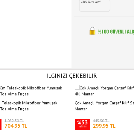
1500 TL ve üzeri
İLGİNİZİ ÇEKEBİLİR
 Teleskopik Mikrofiber Yumuşak
Çok Amaçlı Yorgan Çarşaf Kılıf Sa
ı Toz Alma Fırçası
Mantar
1,082.50 TL
33
445.50 TL
%
704.95
299.95
TL
TL
indirim