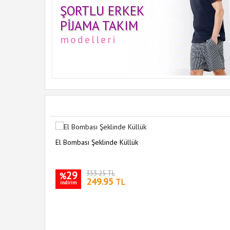
ŞORTLU ERKEK
PIJAMA TAKIM
modelleri
El Bombası Şeklinde Küllük
29
353.25 TL
%
249.95
TL
indirim