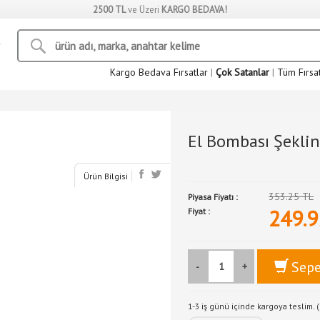
2500 TL
ve Üzeri
KARGO BEDAVA!
Kargo Bedava Fırsatlar
|
Çok Satanlar
|
Tüm Fırsa
El Bombası Şekli
Ürün Bilgisi
353.25 TL
Piyasa Fiyatı :
249.9
Fiyat :
Sepe
-
+
1-3 iş günü içinde kargoya teslim. (