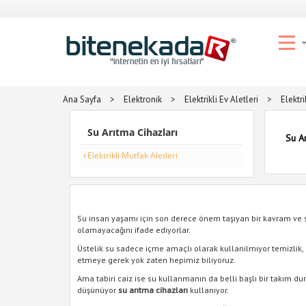
Ana Sayfa
>
Elektronik
>
Elektrikli Ev Aletleri
>
Elektri
Su Arıtma Cihazları
Su Ar
Elektrikli Mutfak Aletleri
Su insan yaşamı için son derece önem taşıyan bir kavram ve
olamayacağını ifade ediyorlar.
Üstelik su sadece içme amaçlı olarak kullanılmıyor temizlik,
etmeye gerek yok zaten hepimiz biliyoruz.
Ama tabiri caiz ise su kullanmanın da belli başlı bir takım 
düşünüyor
su arıtma cihazları
kullanıyor.