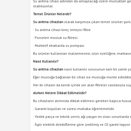
Su arıtma cihazı adından da anlaşılacağı üzere musluktan gel
olabiliyorlar.
Temel Ürünler Nelerdir?
Su arıtma cihazları
olarak karşımıza çıkan temel ürünler şunla
· Su arıtma cihazı kireç önleyici filtre
· Porselen musluk su filtresi
· Muhtelif ebatlarda su pompası
Bu ürünler kullanılan malzemesine, ürün özelliğine, markasın
Nasıl Kullanılır?
Su arıtma cihazları
nasıl kullanılır sorusunun tam bir yanıtı 
Eğer musluğa bağlanan bir cihaz ise musluğa monte edildikten 
Her iki cihazın da kendi içinde yer alan filtreler vasıtasıyla 
Alırken Nelere Dikkat Edilmelidir?
Bu cihazların alımında dikkat edilmesi gereken başlıca hususl
· Garanti koşulları ve süresi mutlaka öğrenilmelidir.
· Yedek parça ve teknik servis ağı yaygın mı olası sorunlarda
· İlgili elektrik direktiflerine göre üretilmiş ve CE işareti taşıy