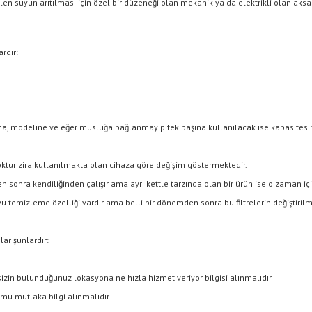
en suyun arıtılması için özel bir düzeneği olan mekanik ya da elektrikli olan aksa
rdır:
a, modeline ve eğer musluğa bağlanmayıp tek başına kullanılacak ise kapasitesine g
yoktur zira kullanılmakta olan cihaza göre değişim göstermektedir.
sonra kendiliğinden çalışır ama ayrı kettle tarzında olan bir ürün ise o zaman içi
suyu temizleme özelliği vardır ama belli bir dönemden sonra bu filtrelerin değiştiril
ar şunlardır:
 sizin bulunduğunuz lokasyona ne hızla hizmet veriyor bilgisi alınmalıdır
or mu mutlaka bilgi alınmalıdır.