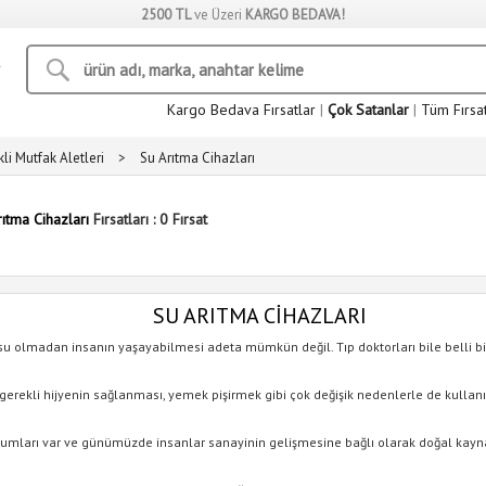
2500 TL
ve Üzeri
KARGO BEDAVA!
Kargo Bedava Fırsatlar
|
Çok Satanlar
|
Tüm Fırsa
kli Mutfak Aletleri
>
Su Arıtma Cihazları
ıtma Cihazları
Fırsatları : 0 Fırsat
SU ARITMA CIHAZLARI
 su olmadan insanın yaşayabilmesi adeta mümkün değil. Tıp doktorları bile bell
 gerekli hijyenin sağlanması, yemek pişirmek gibi çok değişik nedenlerle de kullan
durumları var ve günümüzde insanlar sanayinin gelişmesine bağlı olarak doğal kay