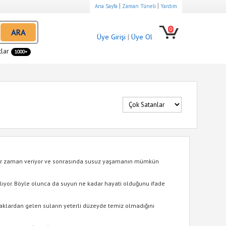
|
|
Ana Sayfa
Zaman Tüneli
Yardım
0
ARA
Üye Girişi
|
Üye Ol
tlar
1000+
i bir zaman veriyor ve sonrasında susuz yaşamanın mümkün
ılıyor. Böyle olunca da suyun ne kadar hayati olduğunu ifade
naklardan gelen suların yeterli düzeyde temiz olmadığını