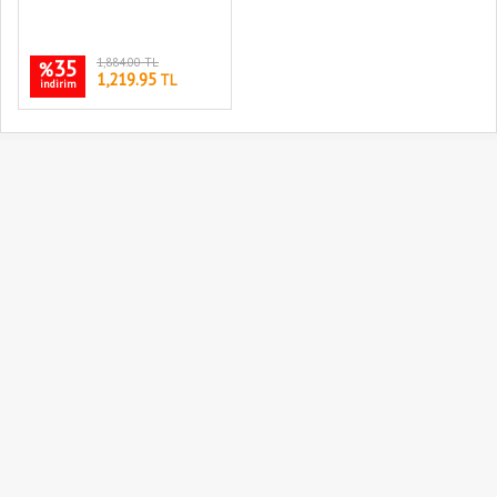
35
1,884.00 TL
%
1,219.95
TL
indirim