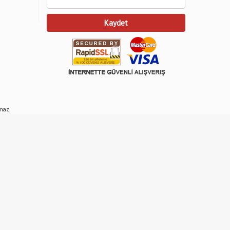
Kaydet
amaz.