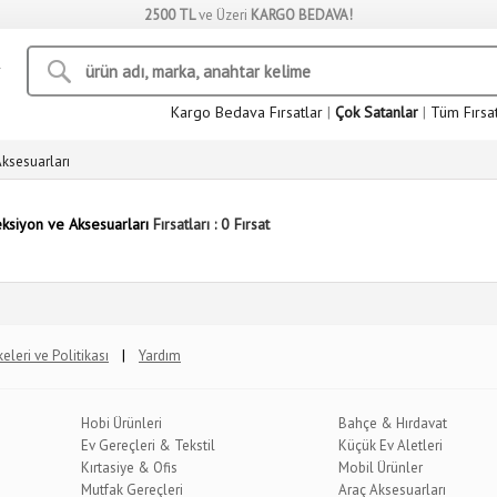
2500 TL
ve Üzeri
KARGO BEDAVA!
Kargo Bedava Fırsatlar
|
Çok Satanlar
|
Tüm Fırsa
Aksesuarları
eksiyon ve Aksesuarları
Fırsatları : 0 Fırsat
|
lkeleri ve Politikası
Yardım
Hobi Ürünleri
Bahçe & Hırdavat
Ev Gereçleri & Tekstil
Küçük Ev Aletleri
Kırtasiye & Ofis
Mobil Ürünler
Mutfak Gereçleri
Araç Aksesuarları