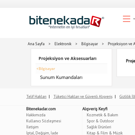
Ana Sayfa
>
Elektronik
>
Bilgisayar
>
Projeksiyon ve 
Projeksiyon ve Aksesuarları
Proj
Bilgisayar
Sunum Kumandaları
|
|
Telif Hakları
Tüketici Hakları ve Güvenli Alışveriş
Gizlilik İ
Bitenekadar.com
Alışveriş Keyfi
Hakkımızda
Kozmetik & Bakım
Kullanıcı Sözleşmesi
Spor & Outdoor
İletişim
Sağlık Ürünleri
İptal, Değişim, İade
Kitap & Film & Müzik