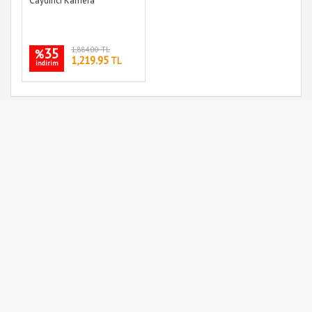
Caydırıcı Kamera
35
1,884.00 TL
%
1,219.95
TL
indirim