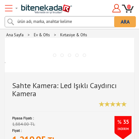
0
ARA
Ana Sayfa
>
Ev & Ofis
>
Kırtasiye & Ofis
.
Sahte Kamera: Led Işıklı Caydırıcı
Kamera
Piyasa Fiyatı :
%
35
1,884.00 TL
İNDİRİM
Fiyat :