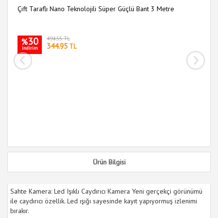
Çift Taraflı Nano Teknolojili Süper Güçlü Bant 3 Metre
Si
60
30
494.55 TL
%
344.95
TL
indirim
i
Ürün Bilgisi
Sahte Kamera: Led Işıklı Caydırıcı Kamera Yeni gerçekçi görünümü
ile caydırıcı özellik. Led ışığı sayesinde kayıt yapıyormuş izlenimi
bırakır.