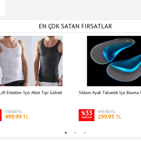
EN ÇOK SATAN FIRSATLAR
Lift Erkekler İçin Atlet Tipi Göbek
Silikon Ayak Tabanlık İçe Basma 
750.00 TL
33
445.50 TL
%
499.99
299.95
TL
TL
indirim