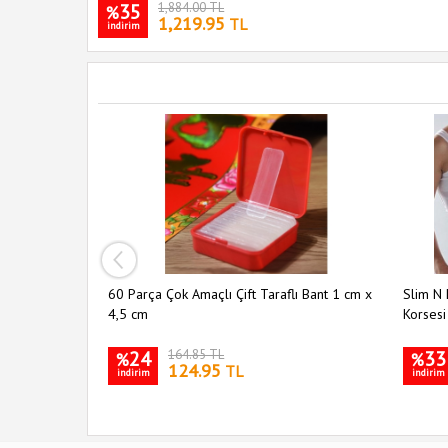
35
1,884.00 TL
%
1,219.95
TL
indirim
ı 5 li Set
60 Parça Çok Amaçlı Çift Taraflı Bant 1 cm x
Slim N 
4,5 cm
Korsesi
24
164.85 TL
33
%
%
124.95
TL
indirim
indirim