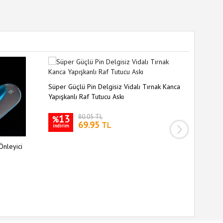
Süper Güçlü Pin Delgisiz Vidalı Tırnak Kanca
Yapışkanlı Raf Tutucu Askı
13
80.05 TL
%
69.95
TL
indirim
Önleyici
Siyah Sil
Kaymaz S
35
%
indirim