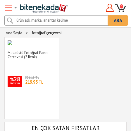
0
ARA
Ana Sayfa
>
fotoğraf çerçevesi
Masaüstü Fotoğraf Pano
Çerçevesi (2 Renk)
28
306.15 TL
%
219.95
TL
indirim
EN ÇOK SATAN FIRSATLAR