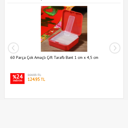
60 Parça Çok Amaçlı Çift Taraflı Bant 1 cm x 4,5 cm
Sl
24
164.85 TL
%
124.95
TL
indirim
i