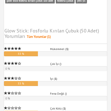
glow stick fosforlu kırılan çubuk 100 adet
fosforlu çubuk
yeni yıl
Glow Stick: Fosforlu Kırılan Çubuk (50 Adet)
Yorumları
Tüm Yorumlar (1)
Mükemmel (
1
)
33 %
Çok İyi (
)
0 %
İyi (
1
)
33 %
Fena Değil (
)
0 %
Çok Kötü (
1
)