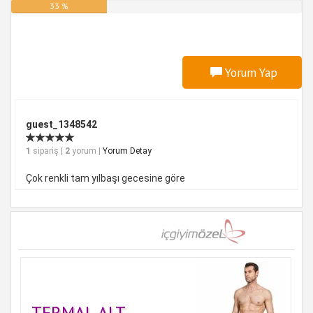
33 %
Yorum Yap
guest_1348542
1
sipariş |
2
yorum |
Yorum Detay
Çok renkli tam yılbaşı gecesine göre
TERMAL ALT