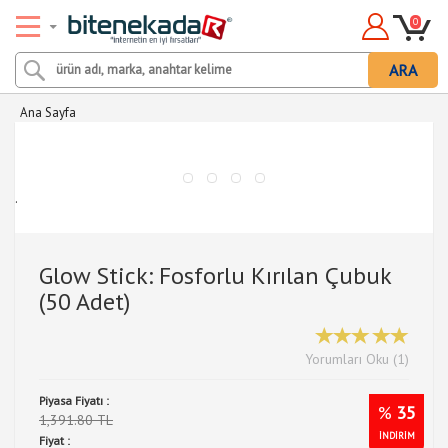
0
ARA
Ana Sayfa
.
Glow Stick: Fosforlu Kırılan Çubuk
(50 Adet)
Yorumları Oku (1)
Piyasa Fiyatı :
%
35
1,391.80 TL
İNDİRİM
Fiyat :