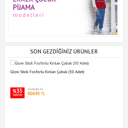
PIJAMA
modelleri
SON GEZDİĞİNİZ ÜRÜNLER
Glow Stick: Fosforlu Kırılan Çubuk (50 Adet)
35
1,391.80 TL
%
904.95
TL
indirim