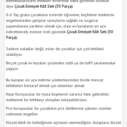
Bitenekadarcıların minikleri evlerinde daha güvende olsunlar
diye
Çocuk Emniyet Kilit Seti (30 Parça)
.
0-6 Yaş grubu çocukların evlerde öğrenme, keşfetme isteklerini
engellemeden gelişme süreçlerini sağlıklı ve özgürce
yaşamalarına yardımcı olmak için, olası ev kazalarını en aza
indirebilecek, evinize özel güvenlik
Çocuk Emniyet Kilit Seti (30
Parça).
Sadece sokaklar değil, evler de çocuklar için çok tehlikeli
olabiliyor.
Birçok çocuk ev kazaları yüzünden ciddi ya da hafif yaralanmalar
yaşıyor.
Bu kazaları en aza indirme yöntemlerinden biride mevcut
tehlikeleri bertaraf etmek için önlemler almak.
Köşe Koruyucular ile masa köşelerini zararsız hale getirebilir,
muhtemel bir tehlikeyi olmadan önleyebilirsiniz.
Priz koruyucular ile çocukların priz deliklerine yabancı cisimler
sokmasını engeller.
Klozet kilidi ile bebeğinizin açmasını istemediğiniz dolaplara, klozet