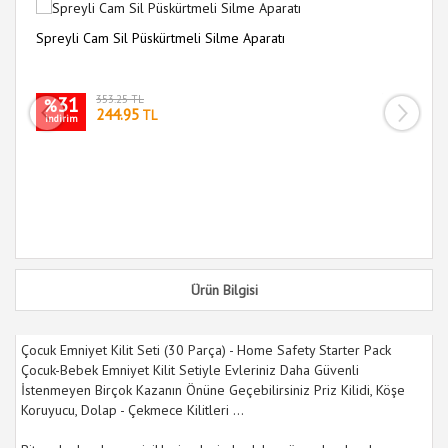
Spreyli Cam Sil Püskürtmeli Silme Aparatı
14
Fı
31
353.25 TL
%
244.95
TL
indirim
i
Ürün Bilgisi
Çocuk Emniyet Kilit Seti (30 Parça) - Home Safety Starter Pack
Çocuk-Bebek Emniyet Kilit Setiyle Evleriniz Daha Güvenli
İstenmeyen Birçok Kazanın Önüne Geçebilirsiniz Priz Kilidi, Köşe
Koruyucu, Dolap - Çekmece Kilitleri ...