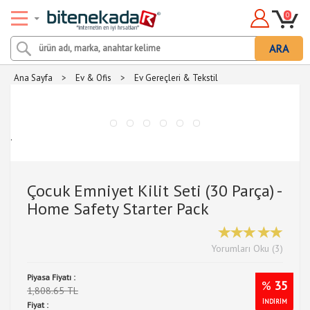
0
ARA
Ana Sayfa
>
Ev & Ofis
>
Ev Gereçleri & Tekstil
.
Çocuk Emniyet Kilit Seti (30 Parça) -
Home Safety Starter Pack
Yorumları Oku (3)
Piyasa Fiyatı :
%
35
1,808.65 TL
İNDİRİM
Fiyat :