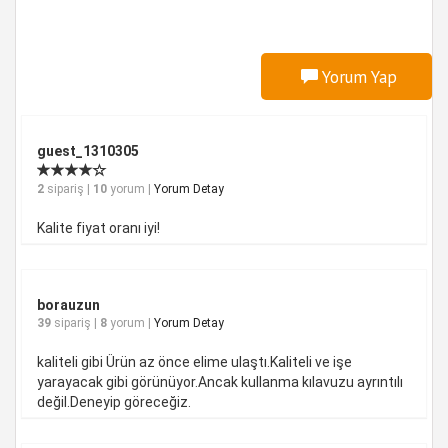
Yorum Yap
guest_1310305
2
sipariş |
10
yorum |
Yorum Detay
Kalite fiyat oranı iyi!
borauzun
39
sipariş |
8
yorum |
Yorum Detay
kaliteli gibi Ürün az önce elime ulaştı.Kaliteli ve işe
yarayacak gibi görünüyor.Ancak kullanma kılavuzu ayrıntılı
değil.Deneyip göreceğiz.