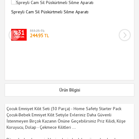
Spreyli Cam Sil Püskürtmeli Silme Aparatı
14
Fı
31
353.25 TL
%
244.95
TL
indirim
i
Ürün Bilgisi
Çocuk Emniyet Kilit Seti (30 Parça) - Home Safety Starter Pack
Çocuk-Bebek Emniyet Kilit Setiyle Evleriniz Daha Güvenli
İstenmeyen Birçok Kazanın Önüne Geçebilirsiniz Priz Kilidi, Köşe
Koruyucu, Dolap - Çekmece Kilitleri ...