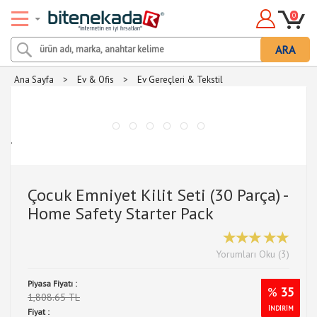
0
ARA
Ana Sayfa
>
Ev & Ofis
>
Ev Gereçleri & Tekstil
.
Çocuk Emniyet Kilit Seti (30 Parça) -
Home Safety Starter Pack
Yorumları Oku (3)
Piyasa Fiyatı :
%
35
1,808.65 TL
İNDİRİM
Fiyat :