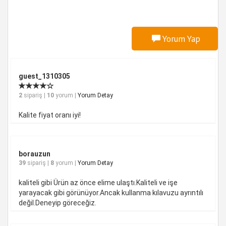
Yorum Yap
guest_1310305
2
sipariş |
10
yorum |
Yorum Detay
Kalite fiyat oranı iyi!
borauzun
39
sipariş |
8
yorum |
Yorum Detay
kaliteli gibi Ürün az önce elime ulaştı.Kaliteli ve işe
yarayacak gibi görünüyor.Ancak kullanma kılavuzu ayrıntılı
değil.Deneyip göreceğiz.