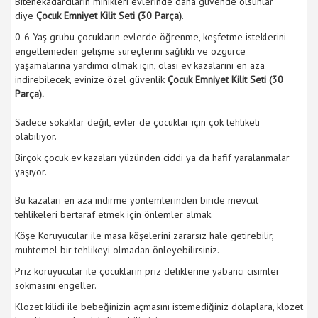
Bitenekadarcıların minikleri evlerinde daha güvende olsunlar
diye
Çocuk Emniyet Kilit Seti (30 Parça)
.
0-6 Yaş grubu çocukların evlerde öğrenme, keşfetme isteklerini
engellemeden gelişme süreçlerini sağlıklı ve özgürce
yaşamalarına yardımcı olmak için, olası ev kazalarını en aza
indirebilecek, evinize özel güvenlik
Çocuk Emniyet Kilit Seti (30
Parça).
Sadece sokaklar değil, evler de çocuklar için çok tehlikeli
olabiliyor.
Birçok çocuk ev kazaları yüzünden ciddi ya da hafif yaralanmalar
yaşıyor.
Bu kazaları en aza indirme yöntemlerinden biride mevcut
tehlikeleri bertaraf etmek için önlemler almak.
Köşe Koruyucular ile masa köşelerini zararsız hale getirebilir,
muhtemel bir tehlikeyi olmadan önleyebilirsiniz.
Priz koruyucular ile çocukların priz deliklerine yabancı cisimler
sokmasını engeller.
Klozet kilidi ile bebeğinizin açmasını istemediğiniz dolaplara, klozet