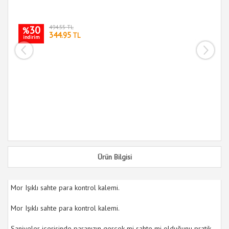
Si
60
30
494.55 TL
%
344.95
TL
indirim
i
Ürün Bilgisi
Mor Işıklı sahte para kontrol kalemi.
Mor Işıklı sahte para kontrol kalemi.
Saniyeler içerisinde paranızın gerçek mi sahte mi olduğunu pratik