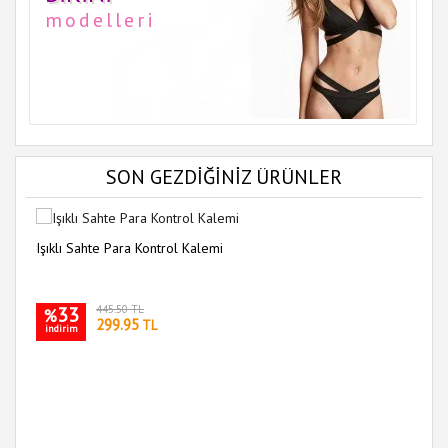
modelleri
SON GEZDİĞİNİZ ÜRÜNLER
Işıklı Sahte Para Kontrol Kalemi
33
445.50 TL
%
299.95
TL
indirim