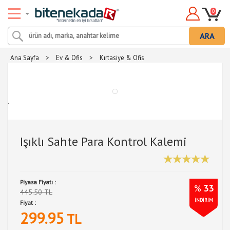
0
ARA
Ana Sayfa
>
Ev & Ofis
>
Kırtasiye & Ofis
.
Işıklı Sahte Para Kontrol Kalemi
Piyasa Fiyatı :
%
33
445.50 TL
İNDİRİM
Fiyat :
299.95
TL