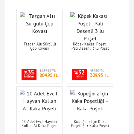
Tezgah Altı Sürgülü
Köpek Kakası Poşeti:
Çöp Kovası
Pati Desenli 3 lü Poşet
35
1,237.15 TL
32
457.80 TL
%
%
804.95
309.95
TL
TL
indirim
indirim
10 Adet Evcil Hayvan
Köpeğiniz İçin Kaka
Kullan At Kaka Poşeti
Poşetliği + Kaka Poşeti