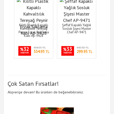
Kilitli Plastik Kapaklı
Şeffaf Kapaklı Yağlık
Kahvaltılık Tereyağ
Sosluk Şişesi Master
Peynir Erzak Saklama
Chef AP-9471
Kabı Ap-9428
32
494.55 TL
33
445.50 TL
%
%
334.95
299.95
TL
TL
indirim
indirim
Çok Satan Fırsatlar!
Alışverişe devam! Bu ürünleri de beğenebilirsiniz.