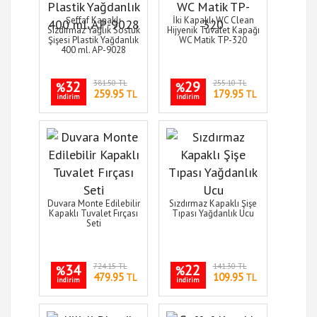
Şeffaf Kapaklı
İki Kapaklı WC Clean
Sızdırmaz Yağlık Sosluk
Hijyenik Tuvalet Kapağı
Şişesi Plastik Yağdanlık
WC Matik TP-320
400 ml. AP-9028
32
381.50 TL
29
255.10 TL
%
%
259.95
179.95
TL
TL
indirim
indirim
Duvara Monte Edilebilir
Sızdırmaz Kapaklı Şişe
Kapaklı Tuvalet Fırçası
Tıpası Yağdanlık Ucu
Seti
34
724.15 TL
22
141.30 TL
%
%
479.95
109.95
TL
TL
indirim
indirim