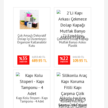
Çok Amaçlı Dekoratif
2'Li Kapı Arkası
Dolap İçi Düzenleyici
Çekmece Dolap Kapağı
Organizer Katlanabilir
Mutfak Banyo Askısı
Kutu
Plastik
35
1,053.40 TL
22
141.30 TL
%
%
689.95
109.95
TL
TL
indirim
indirim
Kapı Kolu Stoperi - Kapı
Silikonlu Araç Kapı
Tamponu - 4 Adet
Koruma Fitili Kapı
Çarpma Çizik Önleyici