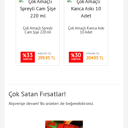
Çok Amaçlı Spreyli
Çok Amaçlı Kanca Askı
Cam Şişe 220 ml
10 Adet
33
445.50 TL
30
294.40 TL
%
%
299.95
204.95
TL
TL
indirim
indirim
Çok Satan Fırsatlar!
Alışverişe devam! Bu ürünleri de beğenebilirsiniz.