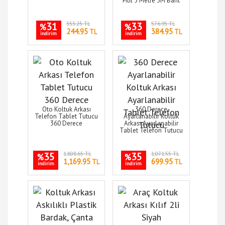
Fitil 5 Metre 3M Bant
31
353.25 TL
33
576.95 TL
%
%
244.95
384.95
TL
TL
indirim
indirim
Oto Koltuk Arkası
360 Derece
Telefon Tablet Tutucu
Ayarlanabilir Koltuk
360 Derece
Arkası Ayarlanabilir
Tablet Telefon Tutucu
35
1,808.65 TL
35
1,071.55 TL
%
%
1,169.95
699.95
TL
TL
indirim
indirim