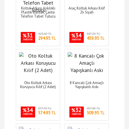
Koltuk Arkası Askılıklı
Araç Koltuk Arkası Kılıf
Plastik Bardak, Çanta
2li Siyah
Telefon Tabet Tutucu
31
428.60 TL
34
667.20 TL
%
%
294.95
439.95
TL
TL
indirim
indirim
Oto Koltuk Arkası
8 Kancalı Çok Amaçlı
Koruyucu Kılıf (2 Adet)
Yapışkanlı Askı
34
877.70 TL
32
457.80 TL
%
%
574.95
309.95
TL
TL
indirim
indirim