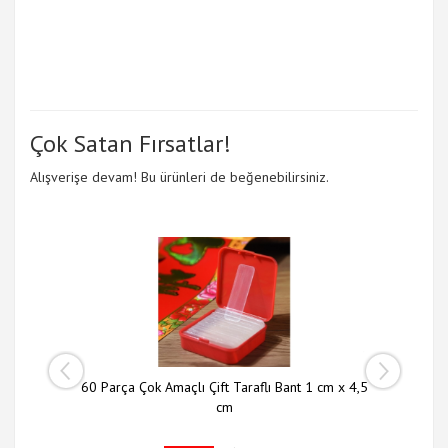
Çok Satan Fırsatlar!
Alışverişe devam! Bu ürünleri de beğenebilirsiniz.
 li Set
60 Parça Çok Amaçlı Çift Taraflı Bant 1 cm x 4,5
Slim N
cm