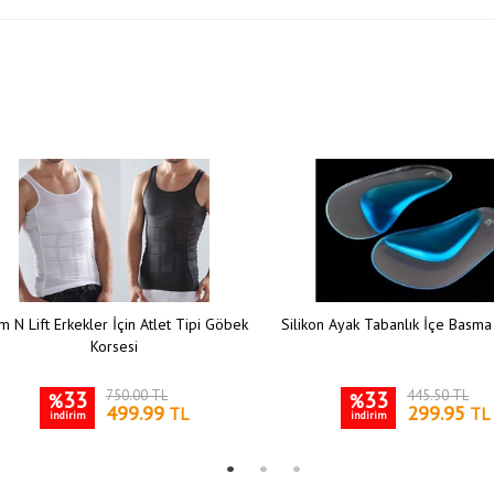
m N Lift Erkekler İçin Atlet Tipi Göbek
Silikon Ayak Tabanlık İçe Basma
Korsesi
33
750.00 TL
33
445.50 TL
%
%
499.99
299.95
TL
TL
indirim
indirim