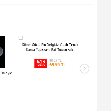
Süper Güçlü Pin Delgisiz Vidalı Tırnak
Kanca Yapışkanlı Raf Tutucu Askı
13
80.05 TL
%
69.95
TL
indirim
 Önleyici
Siyah Silikon 
Kılıfı Kay
3
%
indiri