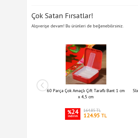
Çok Satan Fırsatlar!
Alışverişe devam! Bu ürünleri de beğenebilirsiniz.
ı Şeffaf Askı 5 li Set
60 Parça Çok Amaçlı Çift Taraflı Bant 1 cm
Sli
x 4,5 cm
204.10 TL
24
164.85 TL
%
149.95
124.95
TL
TL
indirim