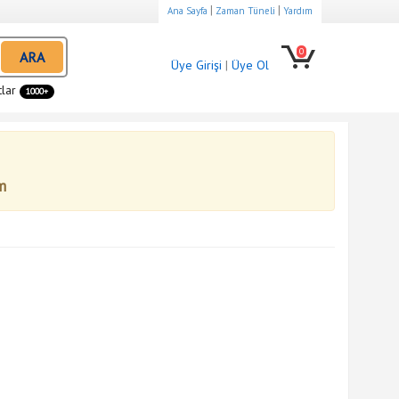
|
|
Ana Sayfa
Zaman Tüneli
Yardım
0
ARA
Üye Girişi
|
Üye Ol
tlar
1000+
m