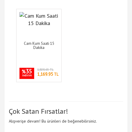
Cam Kum Saati 15
Dakika
35
1,808.65 TL
%
1,169.95
TL
indirim
Çok Satan Fırsatlar!
Alışverişe devam! Bu ürünleri de beğenebilirsiniz.