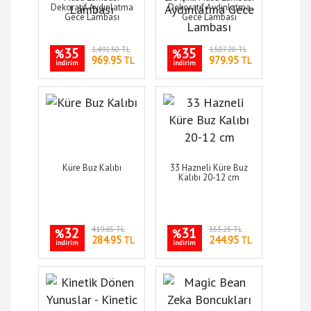
Dekoratif Aydınlatma
Dekoratif Aydınlatma
Gece Lambası
Gece Lambası
35
1,491.50 TL
35
1,507.20 TL
%
%
969.95
979.95
TL
TL
indirim
indirim
Küre Buz Kalıbı
33 Hazneli Küre Buz
Kalıbı 20-12 cm
32
419.65 TL
31
353.25 TL
%
%
284.95
244.95
TL
TL
indirim
indirim