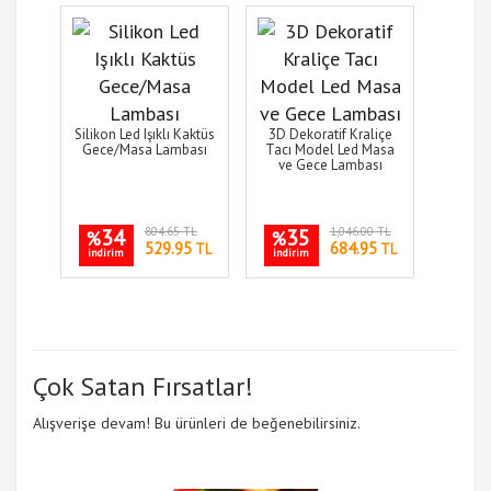
Silikon Led Işıklı Kaktüs
3D Dekoratif Kraliçe
Gece/Masa Lambası
Tacı Model Led Masa
ve Gece Lambası
34
804.65 TL
35
1,046.00 TL
%
%
529.95
684.95
TL
TL
indirim
indirim
Çok Satan Fırsatlar!
Alışverişe devam! Bu ürünleri de beğenebilirsiniz.