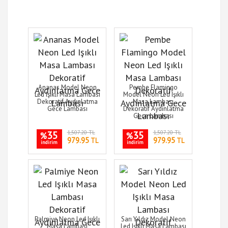
Ananas Model Neon
Pembe Flamingo
Led Işıklı Masa Lambası
Model Neon Led Işıklı
Dekoratif Aydınlatma
Masa Lambası
Gece Lambası
Dekoratif Aydınlatma
Gece Lambası
35
1,507.20 TL
35
1,507.20 TL
%
%
979.95
979.95
TL
TL
indirim
indirim
Palmiye Neon Led Işıklı
Sarı Yıldız Model Neon
Masa Lambası
Led Işıklı Masa Lambası