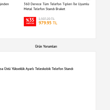
ğinden
360 Derece Tüm Telefon Tipleri İle Uyumlu
Cep Tipi 
Metal Telefon Standı Braket
Kısalabil
35
1,507.20 TL
6
%
%
979.95
TL
indirim
indirim
Ürün Yorumları
sa Üstü Yükseklik Ayarlı Teleskobik Telefon Standı