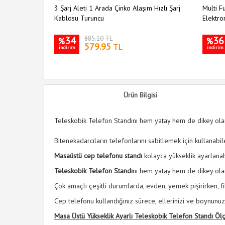
3 Şarj Aleti 1 Arada Çinko Alaşım Hızlı Şarj
Multi F
Kablosu Turuncu
Elektro
34
885.10 TL
36
%
%
579.95
TL
indirim
indirim
Ürün Bilgisi
Teleskobik Telefon Standını hem yatay hem de dikey olara
Bitenekadarcıların telefonlarını sabitlemek için kullana
Masaüstü cep telefonu standı
kolayca yükseklik ayarlanab
Teleskobik Telefon Standı
nı hem yatay hem de dikey olara
Çok amaçlı çeşitli durumlarda, evden, yemek pişirirken, f
Cep telefonu kullandığınız sürece, ellerinizi ve boynunuzu
Masa Üstü Yükseklik Ayarlı Teleskobik Telefon Standı Ölç