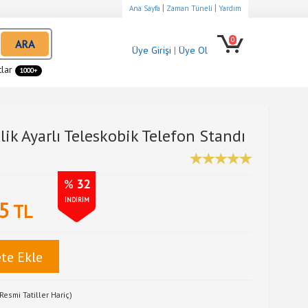
|
|
Ana Sayfa
Zaman Tüneli
Yardım
0
ARA
Üye Girişi
|
Üye Ol
tlar
1000+
ik Ayarlı Teleskobik Telefon Standı
%
32
İNDİRİM
5
TL
te Ekle
Resmi Tatiller Hariç)