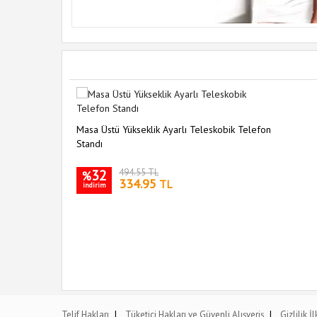
Masa Üstü Yükseklik Ayarlı Teleskobik Telefon
Standı
32
494.55 TL
%
334.95
TL
indirim
|
|
Telif Hakları
Tüketici Hakları ve Güvenli Alışveriş
Gizlilik İ