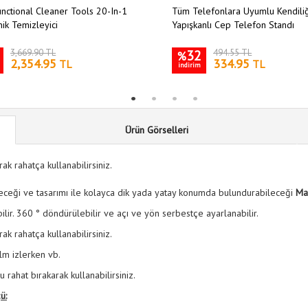
unctional Cleaner Tools 20-In-1
Tüm Telefonlara Uyumlu Kendili
nik Temizleyici
Yapışkanlı Cep Telefon Standı
3,669.90 TL
32
494.55 TL
%
2,354.95
334.95
TL
TL
indirim
Ürün Görselleri
k rahatça kullanabilirsiniz.
bileceği ve tasarımı ile kolayca dik yada yatay konumda bulundurabileceği
Ma
ilir. 360 ° döndürülebilir ve açı ve yön serbestçe ayarlanabilir.
k rahatça kullanabilirsiniz.
ilm izlerken vb.
 rahat bırakarak kullanabilirsiniz.
ü: