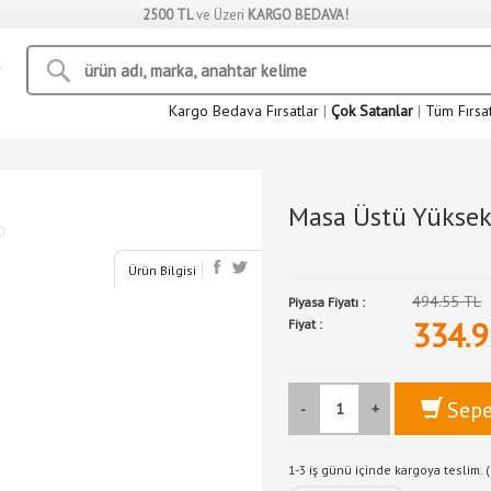
2500 TL
ve Üzeri
KARGO BEDAVA!
Kargo Bedava Fırsatlar
|
Çok Satanlar
|
Tüm Fırsa
Masa Üstü Yüksekl
Ürün Bilgisi
494.55 TL
Piyasa Fiyatı :
334.9
Fiyat :
Sepe
-
+
1-3 iş günü içinde kargoya teslim. (