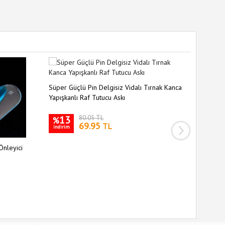
Süper Güçlü Pin Delgisiz Vidalı Tırnak Kanca
Yapışkanlı Raf Tutucu Askı
13
80.05 TL
%
69.95
TL
indirim
Önleyici
Siyah Sil
Kaymaz S
35
%
indirim