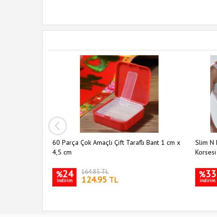
ı 5 li Set
60 Parça Çok Amaçlı Çift Taraflı Bant 1 cm x
Slim N 
4,5 cm
Korsesi
24
164.85 TL
33
%
%
124.95
TL
indirim
indirim