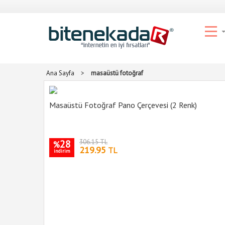
Ana Sayfa
>
masaüstü fotoğraf
Masaüstü Fotoğraf Pano Çerçevesi (2 Renk)
28
306.15 TL
%
219.95
TL
indirim