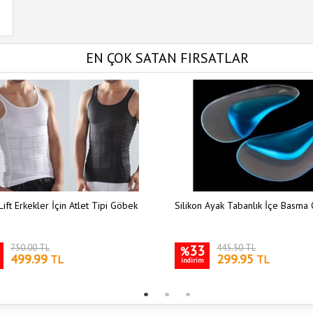
EN ÇOK SATAN FIRSATLAR
Lift Erkekler İçin Atlet Tipi Göbek
Silikon Ayak Tabanlık İçe Basma 
750.00 TL
33
445.50 TL
%
499.99
299.95
TL
TL
indirim