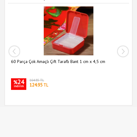
60 Parça Çok Amaçlı Çift Taraflı Bant 1 cm x 4,5 cm
Sl
24
164.85 TL
%
124.95
TL
indirim
i