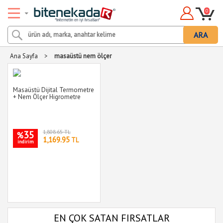
0
ARA
Ana Sayfa
>
masaüstü nem ölçer
Masaüstü Dijital Termometre
+ Nem Ölçer Higrometre
35
1,808.65 TL
%
1,169.95
TL
indirim
EN ÇOK SATAN FIRSATLAR