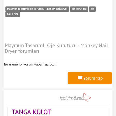
maymun tasarımlı oje kurutucu - monkey nail dryer
oje kurutucu
oje
nail dryer
Maymun Tasarımlı Oje Kurutucu - Monkey Nail
Dryer Yorumları
Bu ürüne ilk yorum yapan siz olun!
Yorum Yap
TANGA KÜLOT