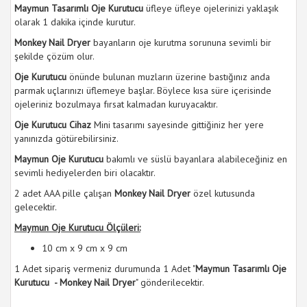
Maymun Tasarımlı Oje Kurutucu
üfleye üfleye ojelerinizi yaklaşık
olarak 1 dakika içinde kurutur.
Monkey Nail Dryer
bayanların oje kurutma sorununa sevimli bir
şekilde çözüm olur.
Oje Kurutucu
önünde bulunan muzların üzerine bastığınız anda
parmak uçlarınızı üflemeye başlar. Böylece kısa süre içerisinde
ojeleriniz bozulmaya fırsat kalmadan kuruyacaktır.
Oje Kurutucu Cihaz
Mini tasarımı sayesinde gittiğiniz her yere
yanınızda götürebilirsiniz.
Maymun Oje Kurutucu
bakımlı ve süslü bayanlara alabileceğiniz en
sevimli hediyelerden biri olacaktır.
2 adet AAA pille çalışan
Monkey Nail Dryer
özel kutusunda
gelecektir.
Maymun Oje Kurutucu Ölçüleri:
10 cm x 9 cm x 9 cm
1 Adet sipariş vermeniz durumunda 1 Adet "
Maymun Tasarımlı Oje
Kurutucu - Monkey Nail Dryer
" gönderilecektir.