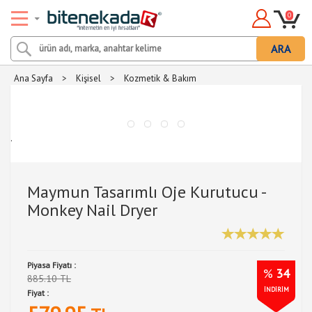
0
ARA
Ana Sayfa
>
Kişisel
>
Kozmetik & Bakım
.
Maymun Tasarımlı Oje Kurutucu -
Monkey Nail Dryer
Piyasa Fiyatı :
%
34
885.10 TL
İNDİRİM
Fiyat :