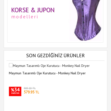
KORSE & JUPON
modelleri
SON GEZDİĞİNİZ ÜRÜNLER
Maymun Tasarımlı Oje Kurutucu - Monkey Nail Dryer
34
885.10 TL
%
579.95
TL
indirim