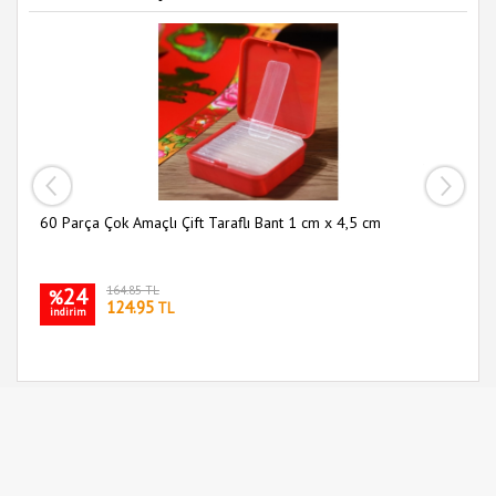
60 Parça Çok Amaçlı Çift Taraflı Bant 1 cm x 4,5 cm
Sl
24
164.85 TL
%
124.95
TL
indirim
i