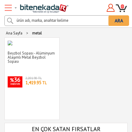
0
ARA
Ana Sayfa
>
metal
Beyzbol Sopası - Alüminyum
Alaşımlı Metal Beyzbol
Sopası
36
2,201.90 TL
%
1,419.95
TL
indirim
EN ÇOK SATAN FIRSATLAR