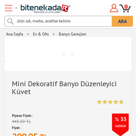
0
ARA
Ana Sayfa
>
Ev & Ofis
>
Banyo Gereçleri
.
Mini Dekoratif Banyo Düzenleyici
Küvet
Piyasa Fiyatı :
%
33
445.50 TL
İNDİRİM
Fiyat :