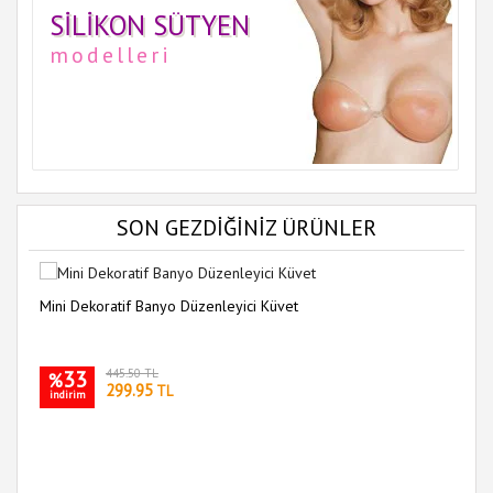
SILIKON SÜTYEN
modelleri
SON GEZDİĞİNİZ ÜRÜNLER
Mini Dekoratif Banyo Düzenleyici Küvet
33
445.50 TL
%
299.95
TL
indirim