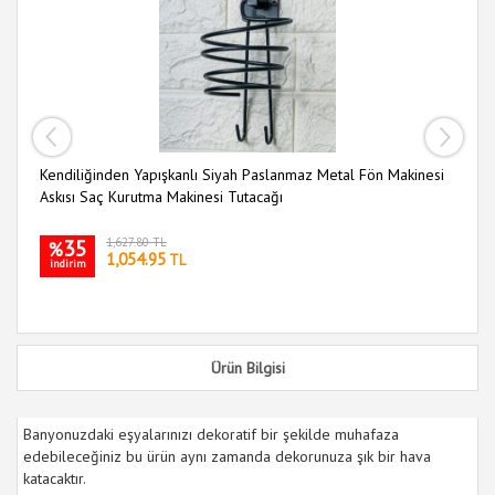
Kendiliğinden Yapışkanlı Siyah Paslanmaz Metal Fön Makinesi
Ka
Askısı Saç Kurutma Makinesi Tutacağı
35
1,627.80 TL
%
1,054.95
TL
indirim
i
Ürün Bilgisi
Banyonuzdaki eşyalarınızı dekoratif bir şekilde muhafaza
edebileceğiniz bu ürün aynı zamanda dekorunuza şık bir hava
katacaktır.